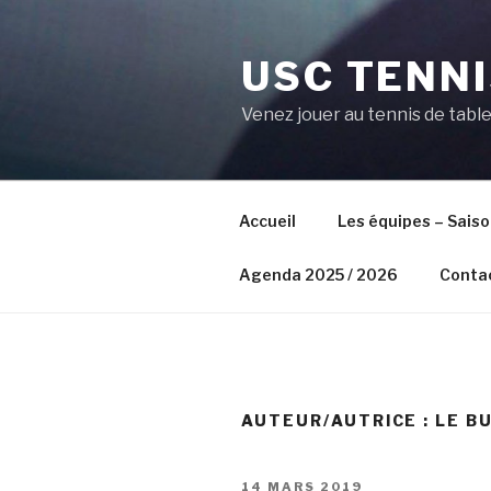
Aller
au
USC TENNI
contenu
principal
Venez jouer au tennis de tabl
Accueil
Les équipes – Sais
Agenda 2025 / 2026
Conta
AUTEUR/AUTRICE :
LE B
PUBLIÉ
14 MARS 2019