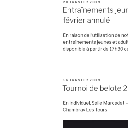
PUBLIÉ
28 JANVIER 2019
LE
Entraînements jeun
février annulé
En raison de l’utilisation de n
entraînements jeunes et adulte
disponible à partir de 17h30 c
PUBLIÉ
14 JANVIER 2019
LE
Tournoi de belote 2
En individuel, Salle Marcadet
Chambray Les Tours