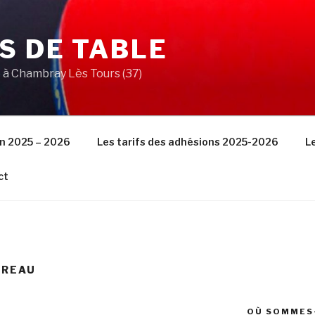
S DE TABLE
e à Chambray Lès Tours (37)
on 2025 – 2026
Les tarifs des adhésions 2025-2026
L
ct
UREAU
OÙ SOMMES